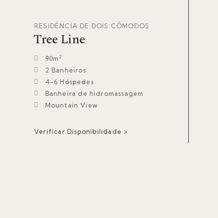
RESIDÊNCIA DE DOIS CÔMODOS
RES
Tree Line
Al
2
90m
2 Banheiros
4-6 Hóspedes
Banheira de hidromassagem
Mountain View
L
Verificar Disponibilidade >
Veri