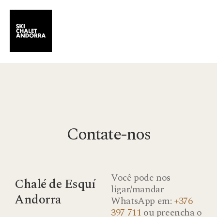
Contate-nos
Você pode nos
Chalé de Esquí
ligar/mandar
Andorra
WhatsApp em:
+376
397 711
ou preencha o